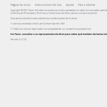
Página de inicio
Instrucciones de Uso
Ayuda
País e Idioma
Copyright © 2021 Alcon. No todos los productos están aprobados en todos los mercados, ademá
la Política de Privacidad y Términos y Condiciones de Alcon, para el uso de este portal.
Este portal está destinado solamente a profesionales de la salud.
†
Licencia concedida a Alcon por Graham Barrett, MD
†
†
Todas las marcas registradas son propiedad de sus respectivos propietarios.
Por favor, consultar a su representante de Alcon para saber qué modelos de lentes in
Versión
2.2.2.23