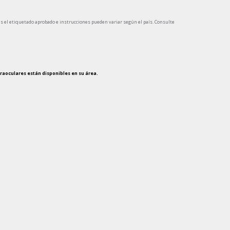
s el etiquetado aprobado e instrucciones pueden variar según el país. Consulte
traoculares están disponibles en su área.